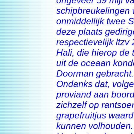
ongeveer 59 mijl v
schipbreukelingen
onmiddellijk twee 
deze plaats gedirig
respectievelijk ltz
Hali, die hierop de
uit de oceaan kond
Doorman gebracht.
Ondanks dat, volg
proviand aan boord
zichzelf op rantsoen
grapefruitjus waar
kunnen volhouden.