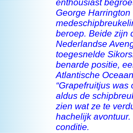
enthousiast begroet
George Harrington e
medeschipbreukeli
beroep. Beide zijn
Nederlandse Avenge
toegesnelde Sikors
benarde positie, e
Atlantische Oceaan
“Grapefruitjus was
aldus de schipbreu
zien wat ze te ve
hachelijk avontuur
conditie.