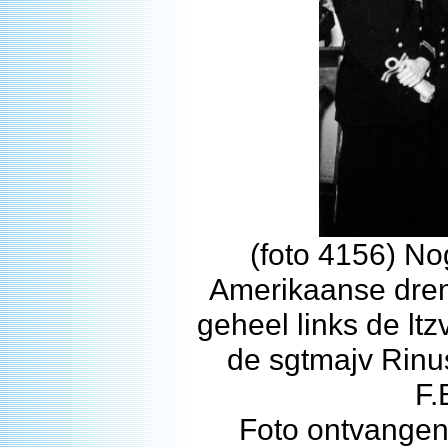
(foto 4156) N
Amerikaanse dren
geheel links de lt
de sgtmajv Rinus
F.
Foto ontvangen