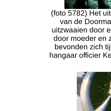
(foto 5782) Het ui
van de Doorman 
uitzwaaien door e
door moeder en 
bevonden zich ti
hangaar officier K