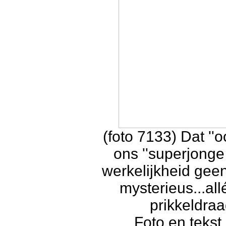
(foto 7133) Dat ''
ons ''superjonge 
werkelijkheid geen
mysterieus...al
prikkeldra
Foto en tekst