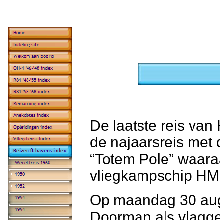
De laatste reis va
de najaarsreis met
“Totem Pole” waar
vliegkampschip HM
Op maandag 30 augu
Doorman als vlagge