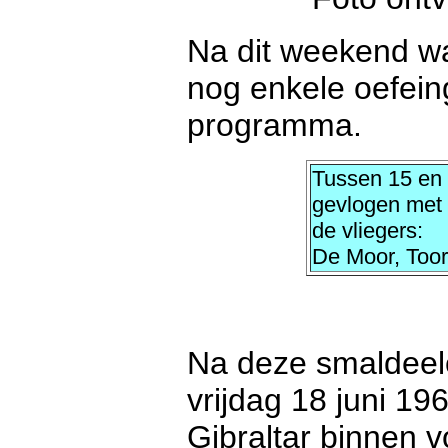
Na dit weekend wa
nog enkele oefein
programma.
Tussen 15 en 
gevlogen met
de vliegers:
De Moor, Toor
Na deze smaldeelo
vrijdag 18 juni 1
Gibraltar binnen v