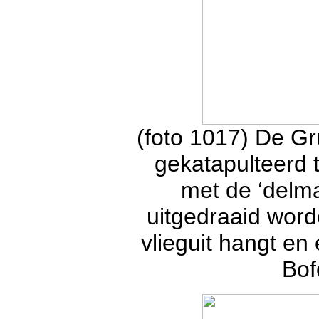
(foto 1017) De G
gekatapulteerd 
met de ‘delmar
uitgedraaid word
vlieguit hangt e
Bof