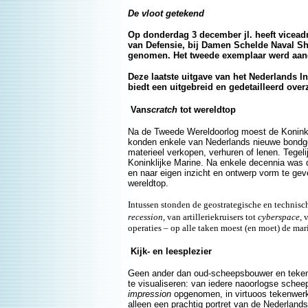
De vloot getekend
Op donderdag 3 december jl. heeft viceadm
van Defensie, bij Damen Schelde Naval Sh
genomen. Het tweede exemplaar werd aang
Deze laatste uitgave van het Nederlands In
biedt een uitgebreid en gedetailleerd ove
Van
scratch
tot wereldtop
Na de Tweede Wereldoorlog moest de Konink
konden enkele van Nederlands nieuwe bondgen
materieel verkopen, verhuren of lenen. Tegel
Koninklijke Marine. Na enkele decennia was 
en naar eigen inzicht en ontwerp vorm te gev
wereldtop.
Intussen stonden de geostrategische en technisc
recession
, van artilleriekruisers tot
cyberspace
, 
operaties – op alle taken moest (en moet) de mar
Kijk- en leesplezier
Geen ander dan oud-scheepsbouwer en tekena
te visualiseren: van iedere naoorlogse sche
impression
opgenomen, in virtuoos tekenwerk m
alleen een prachtig portret van de Nederlands