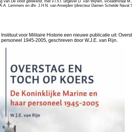
ng van
De vloot getekend
, met v.l.n.r. uitgever D. van Wijnen, viceadmiraal 
 A.A. Lemmers en dhr. J.H.N. van Ameijden (directeur Damen Schelde Naval S
nstituut voor Militaire Historie een nieuwe publicatie uit: Overs
r personeel 1945-2005, geschreven door W.J.E. van Rijn.