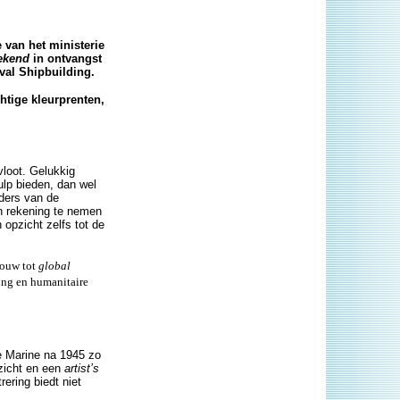
 van het ministerie
tekend
in ontvangst
al Shipbuilding.
chtige kleurprenten,
loot. Gelukkig
lp bieden, dan wel
rders van de
n rekening te nemen
opzicht zelfs tot de
bouw tot
global
ding en humanitaire
e Marine na 1945 zo
nzicht en een
artist’s
ering biedt niet