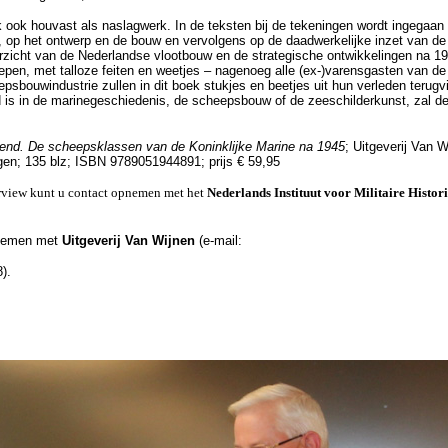
ek ook houvast als naslagwerk. In de teksten bij de tekeningen wordt ingegaan
op het ontwerp en de bouw en vervolgens op de daadwerkelijke inzet van de
verzicht van de Nederlandse vlootbouw en de strategische ontwikkelingen na 1
epen, met talloze feiten en weetjes – nagenoeg alle (ex-)varensgasten van de
sbouwindustrie zullen in dit boek stukjes en beetjes uit hun verleden terug
d is in de marinegeschiedenis, de scheepsbouw of de zeeschilderkunst, zal de
kend. De scheepsklassen van de Koninklijke Marine na 1945
; Uitgeverij Van W
lagen; 135 blz; ISBN 9789051944891; prijs € 59,95
terview kunt u contact opnemen met het
Nederlands Instituut voor Militaire Histor
pnemen met
Uitgeverij Van Wijnen
(e-mail:
).