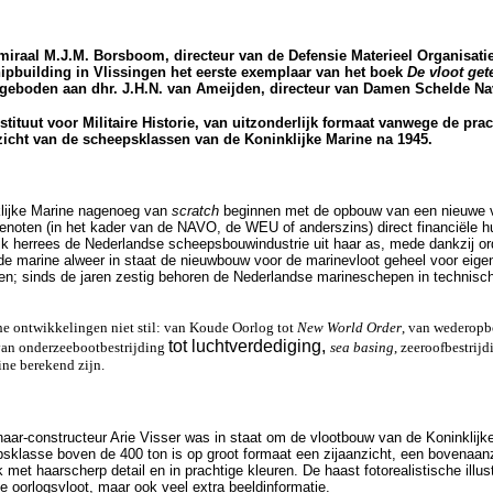
iraal M.J.M. Borsboom, directeur van de Defensie Materieel Organisatie
ipbuilding in Vlissingen het eerste exemplaar van het boek
De vloot ge
eboden aan dhr. J.H.N. van Ameijden, directeur van Damen Schelde Nav
stituut voor Militaire Historie, van uitzonderlijk formaat vanwege de pra
rzicht van de scheepsklassen van de Koninklijke Marine na 1945.
lijke Marine nagenoeg van
scratch
beginnen met de opbouw van een nieuwe v
oten (in het kader van de NAVO, de WEU of anderszins) direct financiële hu
ijk herrees de Nederlandse scheepsbouwindustrie uit haar as, mede dankzij o
de marine alweer in staat de nieuwbouw voor de marinevloot geheel voor eige
en; sinds de jaren zestig behoren de Nederlandse marineschepen in technisch 
he ontwikkelingen niet stil: van Koude Oorlog tot
New World Order
, van wederop
tot luchtverdediging,
van onderzeebootbestrijding
sea basing
, zeeroofbestrij
ine berekend zijn.
ar-constructeur Arie Visser was in staat om de vlootbouw van de Koninklijk
epsklasse boven de 400 ton is op groot formaat een zijaanzicht, een bovenaa
et haarscherp detail en in prachtige kleuren. De haast fotorealistische illustr
e oorlogsvloot, maar ook veel extra beeldinformatie.