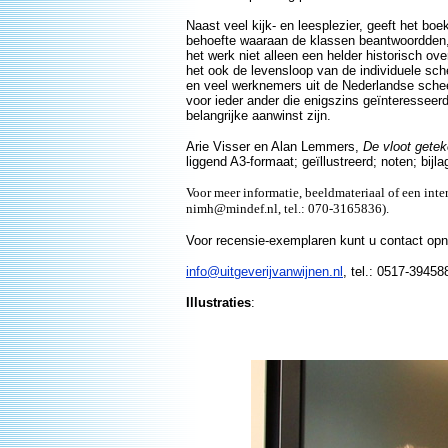
Naast veel kijk- en leesplezier, geeft het bo
behoefte waaraan de klassen beantwoordden, 
het werk niet alleen een helder historisch o
het ook de levensloop van de individuele sch
en veel werknemers uit de Nederlandse scheep
voor ieder ander die enigszins geïnteresseer
belangrijke aanwinst zijn.
Arie Visser en Alan Lemmers,
De vloot gete
liggend A3-formaat; geïllustreerd; noten; bij
Voor meer informatie, beeldmateriaal of een in
nimh@mindef.nl, tel.: 070-3165836).
Voor recensie-exemplaren kunt u contact o
info@uitgeverijvanwijnen.nl
, tel.: 0517-394588
Illustraties
: