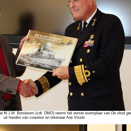
al M.J.M. Borsboom (cdt. DMO) neemt het eerste exemplaar van
De vloot ge
uit handen van coauteur en tekenaar Arie Visser.