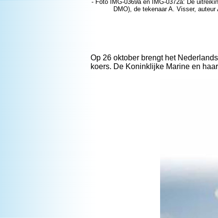
- Foto IMG-0369a en IMG-0372a: De uitreiki
DMO), de tekenaar A. Visser, auteur
Op 26 oktober brengt het Nederlands I
koers. De Koninklijke Marine en haa