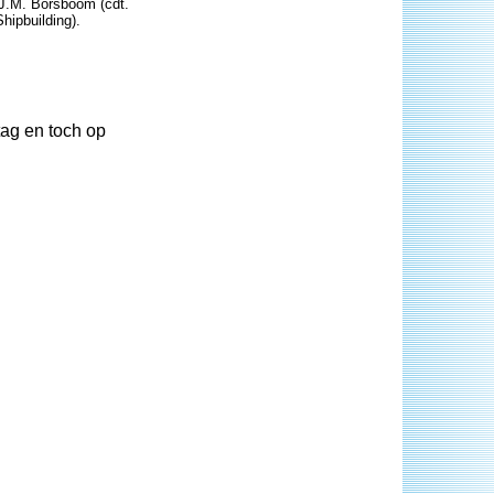
M.J.M. Borsboom (cdt.
hipbuilding).
tag en toch op