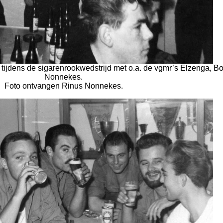
ijdens de sigarenrookwedstrijd met o.a. de vgmr’s Elzenga, B
Nonnekes.
Foto ontvangen Rinus Nonnekes.