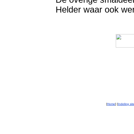
Helder waar ook we
[
Home
] [
Indeling sit