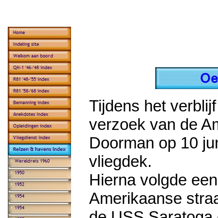
Tijdens het verbli
verzoek van de A
Doorman op 10 jun
vliegdek.
Hierna volgde een
Amerikaanse straa
de USS Saratoga 