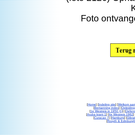
Foto ontvang
[
Home
] [
Indeling site
] [
Welkom aan
[
Bemanning index
] [
Opleiding
[
1e Westreis in 1950 (1)
] [
Oefenr
[
Aruba krant 1
] [
4e Westreis 1962
] 
[
Curacao 7
] [
Hamburg
] [
Gibral
[
Rosyth & Edinburgh