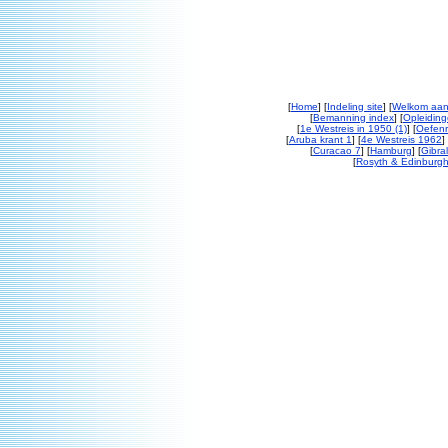
[
Home
] [
Indeling site
] [
Welkom aan
[
Bemanning index
] [
Opleiding
[
1e Westreis in 1950 (1)
] [
Oefenr
[
Aruba krant 1
] [
4e Westreis 1962
] 
[
Curacao 7
] [
Hamburg
] [
Gibral
[
Rosyth & Edinburgh