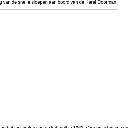
eg van de snelle sloepen aan boord van de Karel Doorman.
n het inschieten van de katapult in 1962. Voor omschrijving e