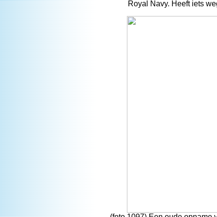
Royal Navy. Heeft iets w
(foto 1097) Een oude opname va