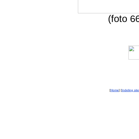
(foto 6
[
Home
] [
Indeling site