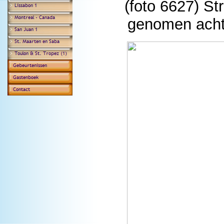
(foto 6627) St
genomen achte